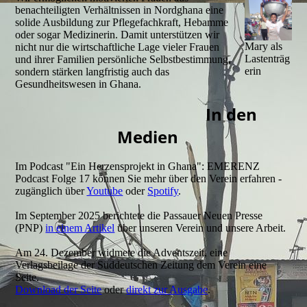
benachteiligten Verhältnissen in Nordghana eine
solide Ausbildung zur Pflegefachkraft, Hebamme
oder sogar Medizinerin. Damit unterstützen wir
Mary als
nicht nur die wirtschaftliche Lage vieler Frauen
Lastenträg
und ihrer Familien persönliche Selbstbestimmung,
erin
sondern stärken langfristig auch das
Gesundheitswesen in Ghana.
In den
Medien
Im Podcast "Ein Herzensprojekt in Ghana": EMERENZ
Podcast Folge 17 können Sie mehr über den Verein erfahren -
zugänglich über
Youtube
oder
Spotify
.
Im September 2025 berichtete die Passauer Neuen Presse
(PNP)
in einem Artikel
über unseren Verein und unsere Arbeit.
Am 24. Dezember widmete die Adventszeit, eine
Verlagsbeilage der Süddeutschen Zeitung dem Verein eine
Seite.
Download der Seite
oder
direkt zur Ausgabe
.