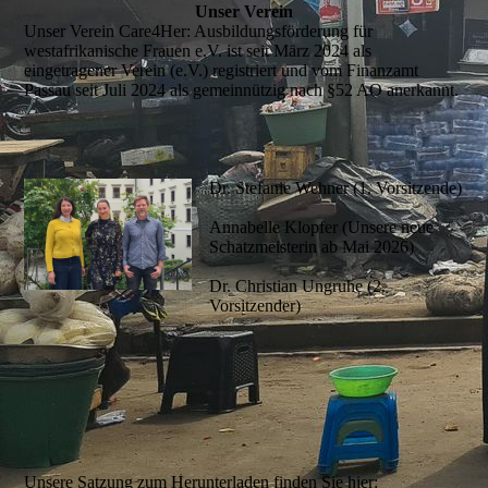
Unser Verein
Unser Verein Care4Her: Ausbildungsförderung für
westafrikanische Frauen e.V. ist seit März 2024 als
eingetragener Verein (e.V.) registriert und vom Finanzamt
Passau seit Juli 2024 als gemeinnützig nach §52 AO anerkannt.
Dr. Stefanie Wehner (1. Vorsitzende)
Annabelle Klopfer (Unsere neue
Schatzmeisterin ab Mai 2026)
Dr. Christian Ungruhe (2.
Vorsitzender)
Unsere Satzung zum Herunterladen finden Sie hier: