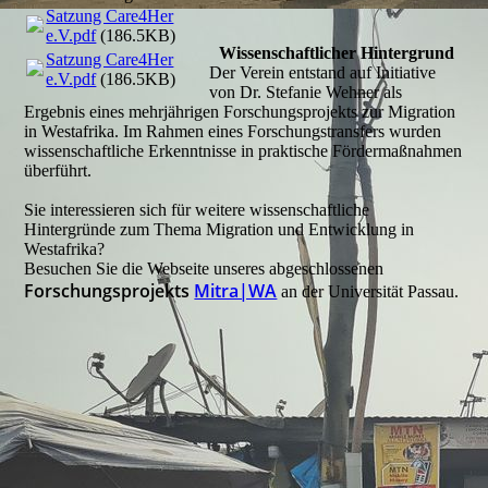
Satzung Care4Her
e.V.pdf
(186.5KB)
Wissenschaftlicher Hintergrund
Satzung Care4Her
Der Verein entstand auf Initiative
e.V.pdf
(186.5KB)
von Dr. Stefanie Wehner als
Ergebnis eines mehrjährigen Forschungsprojekts zur Migration
in Westafrika. Im Rahmen eines Forschungstransfers wurden
wissenschaftliche Erkenntnisse in praktische Fördermaßnahmen
überführt.
Sie interessieren sich für weitere wissenschaftliche
Hintergründe zum Thema Migration und Entwicklung in
Westafrika?
Besuchen Sie die Webseite unseres abgeschlossenen
Forschungsprojekts
Mitra|WA
an der Universität Passau.