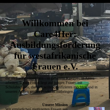
Willkommen bei
Care4Her:
Ausbildungsförderung
für westafrikanische
Frauen e.V.
Care4Her vergibt Stipendien an junge Frauen aus Nordghana,
die als Ladenträgerinnen - so genannte Kayaye - in Accra
arbeiten. Unser Fokus liegt auf jungen Frauen mit
Schulabschluss, die sich weiterqualifizieren möchten und in
unseren Augen großes Potenzial mitbringen.
Unsere Mission
Wir ermöglichen motivierten Frauen aus